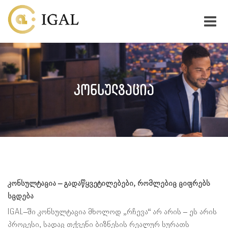
ᲙᲐᲚᲙᲣᲚᲐᲢᲝᲠᲘ
კონსულტაცია
ᲨᲔᲡᲐᲮᲔᲑ
ᲩᲕᲔᲜ ᲒᲗᲐᲕᲐᲖᲝᲑᲗ
AI ᲛᲠᲩᲔᲕᲔᲚᲘ
ᲡᲘᲐᲮᲚᲔᲔᲑᲘ
კონსულტაცია – გადაწყვეტილებები, რომლებიც ციფრებს
სცდება
IGAL–ში კონსულტაცია მხოლოდ „რჩევა“ არ არის – ეს არის
პროცესი, სადაც თქვენი ბიზნესის რეალურ სურათს